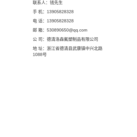
联系人：钱先生
手 机：13905828328
电 话：13905828328
邮 箱：530890650@qq.com
公 司：德清洛森氟塑制品有限公司
地 址：浙江省德清县武康镇中兴北路
1088号